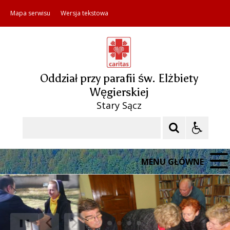
Mapa serwisu
Wersja tekstowa
Oddział przy parafii św. Elżbiety
Węgierskiej
Stary Sącz
Szukaj
MENU GŁÓWNE
❚❚