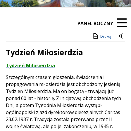
Poprzedni Element
Następny Element
PANEL BOCZNY
Drukuj
Tydzień Miłosierdzia
Treść
Tydzień Miłosierdzia
Szczególnym czasem głoszenia, świadczenia i
propagowania miłosierdzia jest obchodzony jesienią
Tydzień Miłosierdzia. Ma on bogatą - trwającą już
ponad 60 lat - historię. Z inicjatywą obchodzenia tych
Dni, a potem Tygodnia Miłosierdzia wystąpił
ogólnopolski zjazd dyrektorów diecezjalnych Caritas
23.02.1937 r. Tradycja została przerwana przez II
wojnę światową, ale po jej zakończeniu, w 1945 r.