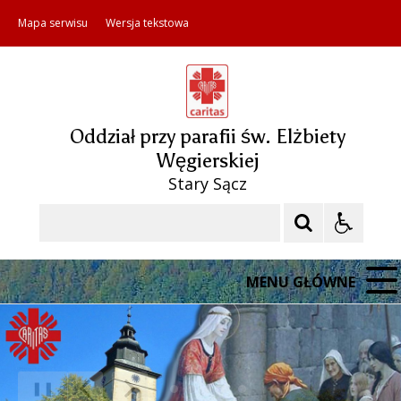
Mapa serwisu
Wersja tekstowa
Oddział przy parafii św. Elżbiety
Węgierskiej
Stary Sącz
Szukaj
MENU GŁÓWNE
❚❚