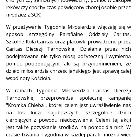
chorych czy samotnych (odwiedziny, pomoc w zakupie
leków czy choćby czas poświęcony chorej osobie przez
młodzież z SCK).
W przeżywanie Tygodnia Miłosierdzia włączają się w
sposób szczególny Parafialne Oddziały Caritas,
Szkolne Koła Caritas oraz placówki prowadzone przez
Caritas Diecezji Tarnowskiej. Działania przez nich
podejmowane nie tylko niosą pożyteczną i wymierną
pomoc potrzebującym, ale są przypomnieniem, że
dzieło miłosierdzia chrześcijańskiego jest sprawą całej
wspólnoty Kościoła.
W ramach Tygodnia Miłosierdzia Caritas Diecezji
Tarnowskiej przeprowadza społeczną kampanię
"Kromka Chleba", której celem jest uwrażliwienie nas
na los ludzi najuboższych, szczególnie dzieci
cierpiących z powodu niedożywienia. Celem tej akcji
jest także pozyskanie środków na pomoc dla nich. W
czasie trwania Tygodnia w każdej parafii można więc