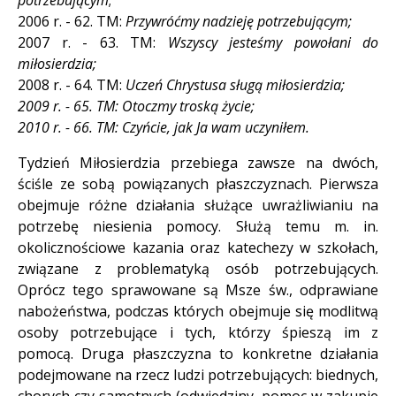
potrzebującym
;
2006 r. - 62. TM:
Przywróćmy nadzieję potrzebującym;
2007 r. - 63. TM:
Wszyscy jesteśmy powołani do
miłosierdzia
;
2008 r. - 64. TM:
Uczeń Chrystusa sługą miłosierdzia;
2009 r. - 65. TM: Otoczmy troską życie;
2010 r. - 66. TM: Czyńcie, jak Ja wam uczyniłem.
Tydzień Miłosierdzia przebiega zawsze na dwóch,
ściśle ze sobą powiązanych płaszczyznach. Pierwsza
obejmuje różne działania służące uwrażliwianiu na
potrzebę niesienia pomocy. Służą temu m. in.
okolicznościowe kazania oraz katechezy w szkołach,
związane z problematyką osób potrzebujących.
Oprócz tego sprawowane są Msze św., odprawiane
nabożeństwa, podczas których obejmuje się modlitwą
osoby potrzebujące i tych, którzy śpieszą im z
pomocą. Druga płaszczyzna to konkretne działania
podejmowane na rzecz ludzi potrzebujących: biednych,