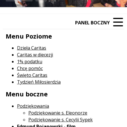
Poprzedni Element
Następny Element
PANEL BOCZNY
Menu Poziome
Dzieła Caritas
Caritas w diecezji
1% podatku
Chcę pomóc
Święto Caritas
Tydzień Miłosierdzia
Menu boczne
Podziękowania
Podziękowanie s. Eleonorze
Podziękowanie s. Cecylii Sypek
Edmund Bojanowski - film