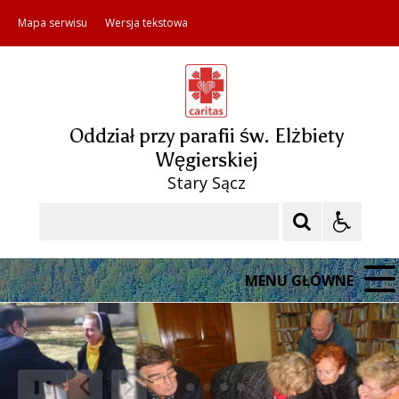
Mapa serwisu
Wersja tekstowa
Oddział przy parafii św. Elżbiety
Węgierskiej
Stary Sącz
Szukaj
MENU GŁÓWNE
❚❚