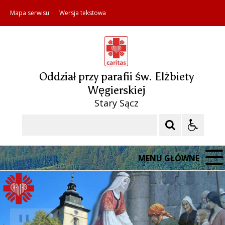
Mapa serwisu
Wersja tekstowa
Oddział przy parafii św. Elżbiety
Węgierskiej
Stary Sącz
Szukaj
MENU GŁÓWNE
❚❚