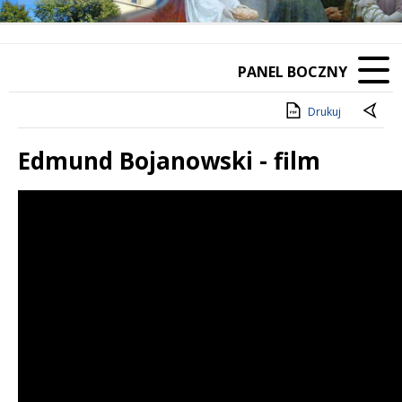
Poprzedni Element
Następny Element
PANEL BOCZNY
Drukuj
Edmund Bojanowski - film
Treść