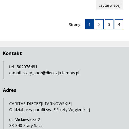
czytaj więcej
1
2
3
4
Strony:
Kontakt
tel.: 502076481
e-mail:
stary_sacz@diecezja.tarnow.pl
Adres
CARITAS DIECEZJI TARNOWSKIEJ
Oddział przy parafii św. Elżbiety Węgierskiej
ul. Mickiewicza 2
33-340 Stary Sącz