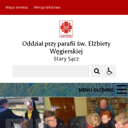
Mapa serwisu
Wersja tekstowa
Oddział przy parafii św. Elżbiety
Węgierskiej
Stary Sącz
Szukaj
MENU GŁÓWNE
❚❚